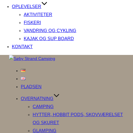
OPLEVELSER
AKTIVITETER
FISKERI
VANDRING OG CYKLING
KAJAK OG SUP BOARD
KONTAKT
Videre
til
indhold
PLADSEN
OVERNATNING
CAMPING
HYTTER, HOBBIT PODS, SKOVVÆRELSET
OG SKURET
GLAMPING