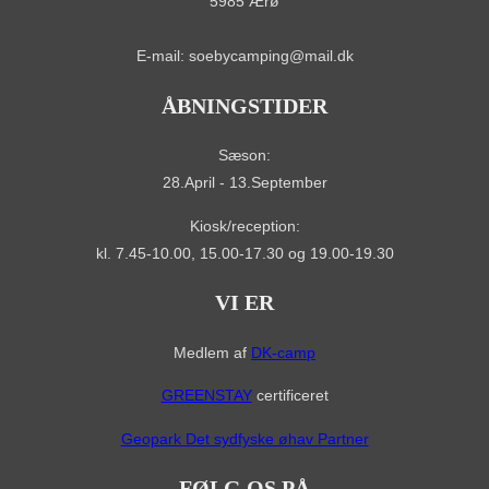
5985 Ærø
E-mail: soebycamping@mail.dk
ÅBNINGSTIDER
Sæson:
28.April - 13.September
Kiosk/reception:
kl. 7.45-10.00, 15.00-17.30 og 19.00-19.30
VI ER
Medlem af
DK-camp
GREENSTAY
certificeret
Geopark Det sydfyske øhav Partner
FØLG OS PÅ