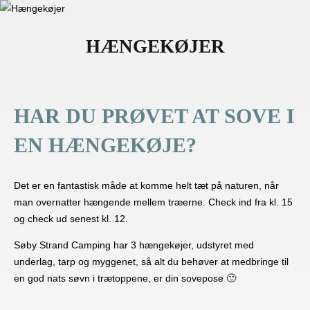
navigation
i
sidekolonne
til/fra
HÆNGEKØJER
HAR DU PRØVET AT SOVE I
EN HÆNGEKØJE?
Det er en fantastisk måde at komme helt tæt på naturen, når
man overnatter hængende mellem træerne. Check ind fra kl. 15
og check ud senest kl. 12.
Søby Strand Camping har 3 hængekøjer, udstyret med
underlag, tarp og myggenet, så alt du behøver at medbringe til
en god nats søvn i trætoppene, er din sovepose 🙂