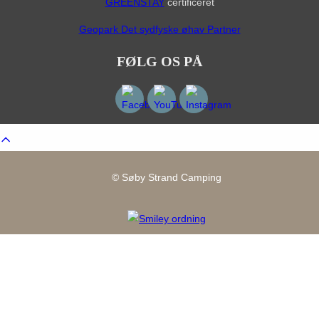
GREENSTAY
certificeret
Geopark Det sydfyske øhav Partner
FØLG OS PÅ
Scroll
to
top
© Søby Strand Camping