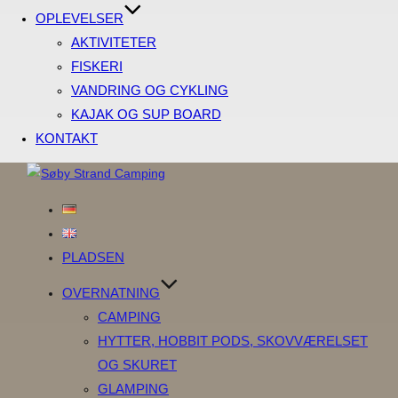
OPLEVELSER
AKTIVITETER
FISKERI
VANDRING OG CYKLING
KAJAK OG SUP BOARD
KONTAKT
Videre
til
indhold
PLADSEN
OVERNATNING
CAMPING
HYTTER, HOBBIT PODS, SKOVVÆRELSET
OG SKURET
GLAMPING