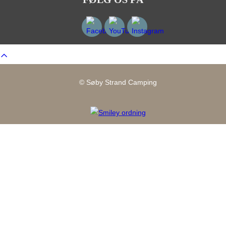
Scroll
to
top
© Søby Strand Camping