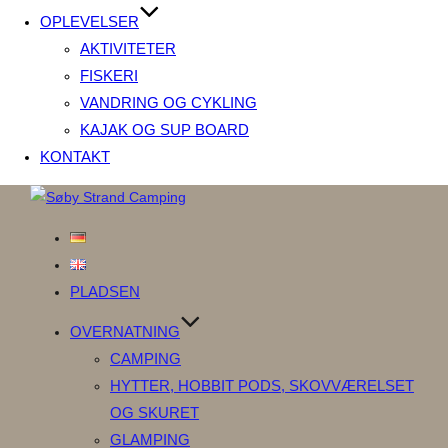
OPLEVELSER
AKTIVITETER
FISKERI
VANDRING OG CYKLING
KAJAK OG SUP BOARD
KONTAKT
Videre
til
indhold
PLADSEN
OVERNATNING
CAMPING
HYTTER, HOBBIT PODS, SKOVVÆRELSET
OG SKURET
GLAMPING