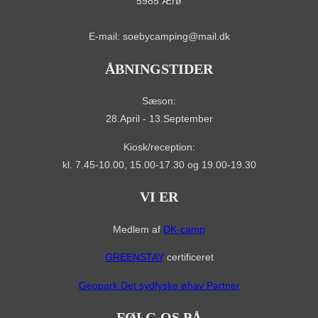
5985 Ærø
E-mail: soebycamping@mail.dk
ÅBNINGSTIDER
Sæson:
28.April - 13.September
Kiosk/reception:
kl. 7.45-10.00, 15.00-17.30 og 19.00-19.30
VI ER
Medlem af
DK-camp
GREENSTAY
certificeret
Geopark Det sydfyske øhav Partner
FØLG OS PÅ