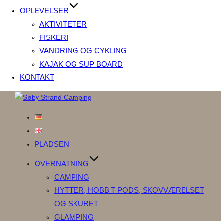
OPLEVELSER
AKTIVITETER
FISKERI
VANDRING OG CYKLING
KAJAK OG SUP BOARD
KONTAKT
Videre
til
indhold
PLADSEN
OVERNATNING
CAMPING
HYTTER, HOBBIT PODS, SKOVVÆRELSET
OG SKURET
GLAMPING