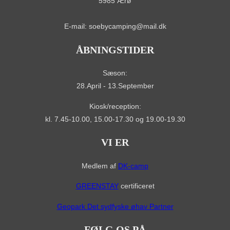
5985 Ærø
E-mail: soebycamping@mail.dk
ÅBNINGSTIDER
Sæson:
28.April - 13.September
Kiosk/reception:
kl. 7.45-10.00, 15.00-17.30 og 19.00-19.30
VI ER
Medlem af
DK-camp
GREENSTAY
certificeret
Geopark Det sydfyske øhav Partner
FØLG OS PÅ