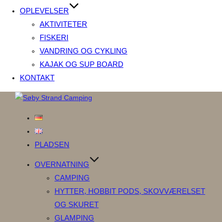
OPLEVELSER
AKTIVITETER
FISKERI
VANDRING OG CYKLING
KAJAK OG SUP BOARD
KONTAKT
Videre
til
indhold
PLADSEN
OVERNATNING
CAMPING
HYTTER, HOBBIT PODS, SKOVVÆRELSET
OG SKURET
GLAMPING