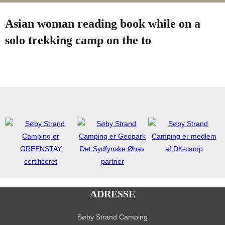
Slå
navigation
i
Asian woman reading book while on a
sidekolonne
til/fra
solo trekking camp on the to
ADRESSE
Søby Strand Camping