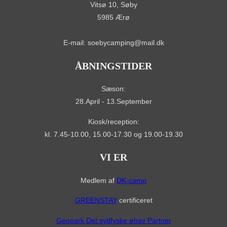
Vitsø 10, Søby
5985 Ærø
E-mail: soebycamping@mail.dk
ÅBNINGSTIDER
Sæson:
28.April - 13.September
Kiosk/reception:
kl. 7.45-10.00, 15.00-17.30 og 19.00-19.30
VI ER
Medlem af
DK-camp
GREENSTAY
certificeret
Geopark Det sydfyske øhav Partner