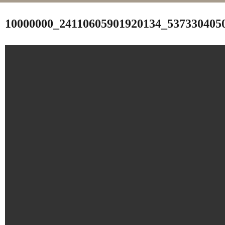
Slå
navigation
i
10000000_24110605901920134_537330405
sidekolonne
til/fra