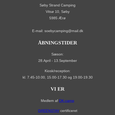
Søby Strand Camping
Vitsø 10, Søby
5985 Ærø
E-mail: soebycamping@mail.dk
ÅBNINGSTIDER
Sæson:
28.April - 13.September
Kiosk/reception:
kl. 7.45-10.00, 15.00-17.30 og 19.00-19.30
VI ER
Medlem af
DK-camp
GREENSTAY
certificeret