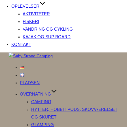
OPLEVELSER
AKTIVITETER
FISKERI
VANDRING OG CYKLING
KAJAK OG SUP BOARD
KONTAKT
Videre
til
indhold
PLADSEN
OVERNATNING
CAMPING
HYTTER, HOBBIT PODS, SKOVVÆRELSET
OG SKURET
GLAMPING