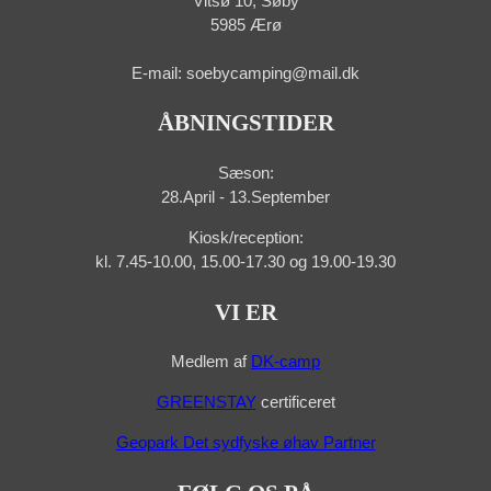
Vitsø 10, Søby
5985 Ærø
E-mail: soebycamping@mail.dk
ÅBNINGSTIDER
Sæson:
28.April - 13.September
Kiosk/reception:
kl. 7.45-10.00, 15.00-17.30 og 19.00-19.30
VI ER
Medlem af
DK-camp
GREENSTAY
certificeret
Geopark Det sydfyske øhav Partner