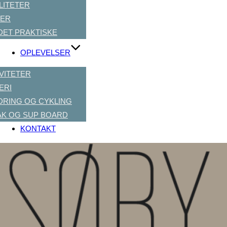
LITETER
SER
DET PRAKTISKE
OPLEVELSER
VITETER
ERI
DRING OG CYKLING
AK OG SUP BOARD
KONTAKT
Videre
til
indhold