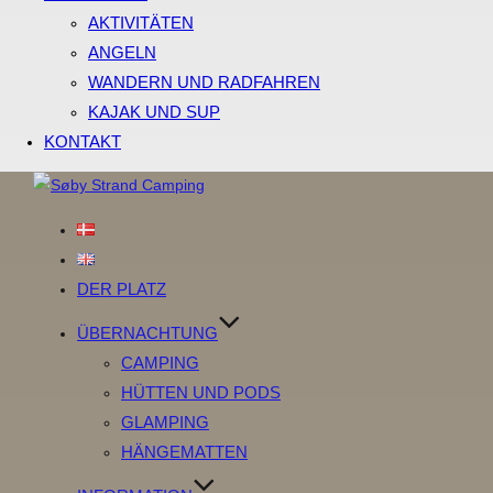
AKTIVITÄTEN
ANGELN
WANDERN UND RADFAHREN
KAJAK UND SUP
KONTAKT
Zum
Inhalt
springen
DER PLATZ
ÜBERNACHTUNG
CAMPING
HÜTTEN UND PODS
GLAMPING
HÄNGEMATTEN