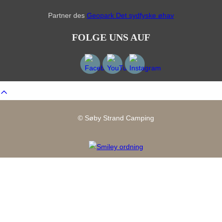
Partner des
Geopark Det sydfyske øhav
FOLGE UNS AUF
Scroll
to
top
© Søby Strand Camping