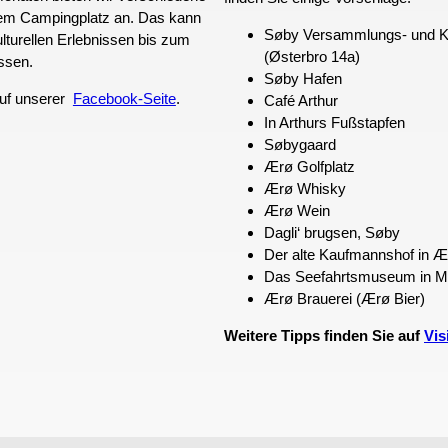
dem Campingplatz an. Das kann
Søby Versammlungs- und K
ulturellen Erlebnissen bis zum
(Østerbro 14a)
ssen.
Søby Hafen
auf unserer
Facebook-Seite
.
Café Arthur
In Arthurs Fußstapfen
Søbygaard
Ærø Golfplatz
Ærø Whisky
Ærø Wein
Dagli‘ brugsen, Søby
Der alte Kaufmannshof in 
Das Seefahrtsmuseum in Ma
Ærø Brauerei (Ærø Bier)
Weitere Tipps finden Sie auf
Vis