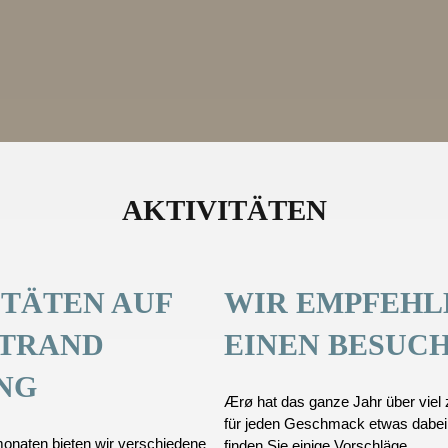
AKTIVITÄTEN
ITÄTEN AUF
WIR EMPFEHL
STRAND
EINEN BESUC
NG
Ærø hat das ganze Jahr über viel z
für jeden Geschmack etwas dabei
naten bieten wir verschiedene
finden Sie einige Vorschläge.