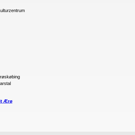
ulturzentrum
Ærøskøbing
rstal
it Ærø