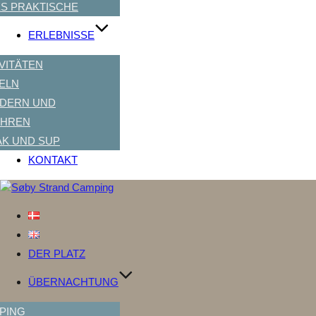
ES PRAKTISCHE
ERLEBNISSE
VITÄTEN
ELN
DERN UND
AHREN
AK UND SUP
KONTAKT
Zum
Inhalt
springen
DER PLATZ
ÜBERNACHTUNG
PING