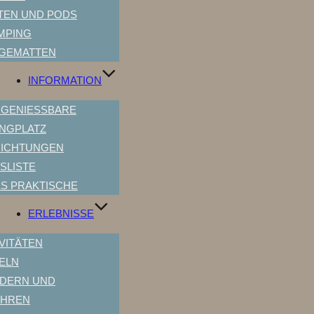
TEN UND PODS
MPING
GEMATTEN
INFORMATION
GENIESSBARE C
GPLATZ
RICHTUNGEN
SLISTE
ES PRAKTISCHE
ERLEBNISSE
VITÄTEN
ELN
DERN UND
AHREN