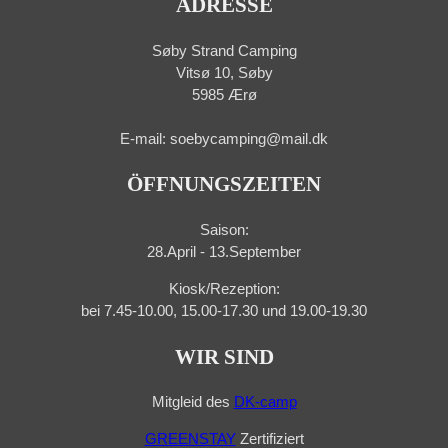
ADRESSE
Søby Strand Camping
Vitsø 10, Søby
5985 Ærø
E-mail: soebycamping@mail.dk
ÖFFNUNGSZEITEN
Saison:
28.April - 13.September
Kiosk/Rezeption:
bei 7.45-10.00, 15.00-17.30 und 19.00-19.30
WIR SIND
Mitgleid des
DK-camp
GREENSTAY
Zertifiziert