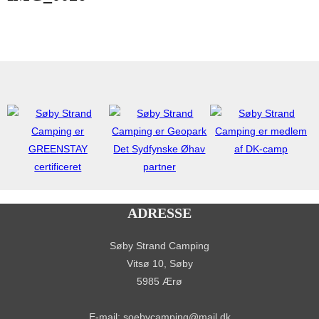
ADRESSE
Søby Strand Camping
Vitsø 10, Søby
5985 Ærø
E-mail: soebycamping@mail.dk