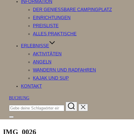
INFORMATION
DER GENIESSBARE CAMPINGPLATZ
EINRICHTUNGEN
PREISLISTE
ALLES PRAKTISCHE
ERLEBNISSE
AKTIVITÄTEN
ANGELN
WANDERN UND RADFAHREN
KAJAK UND SUP
KONTAKT
BUCHUNG
Suchen
nach:
Seitenleiste
&
Navigation
IMG_0026
umschalten