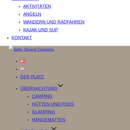
AKTIVITÄTEN
ANGELN
WANDERN UND RADFAHREN
KAJAK UND SUP
KONTAKT
Zum
Inhalt
springen
DER PLATZ
ÜBERNACHTUNG
CAMPING
HÜTTEN UND PODS
GLAMPING
HÄNGEMATTEN