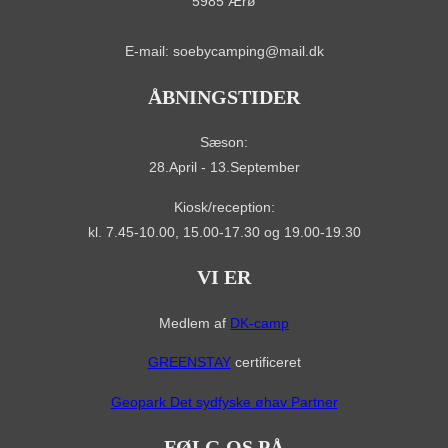
5985 Ærø
E-mail: soebycamping@mail.dk
ÅBNINGSTIDER
Sæson:
28.April - 13.September
Kiosk/reception:
kl. 7.45-10.00, 15.00-17.30 og 19.00-19.30
VI ER
Medlem af
DK-camp
GREENSTAY
certificeret
Geopark Det sydfyske øhav Partner
FØLG OS PÅ