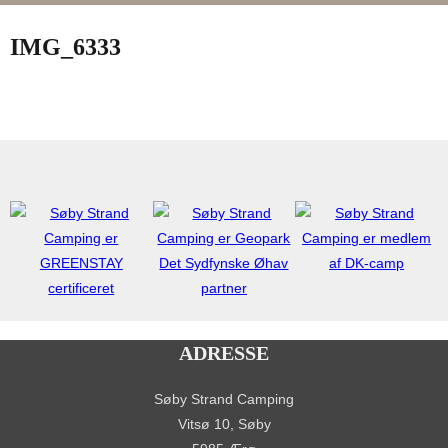
Slå
navigation
i
IMG_6333
sidekolonne
til/fra
ADRESSE
Søby Strand Camping
Vitsø 10, Søby