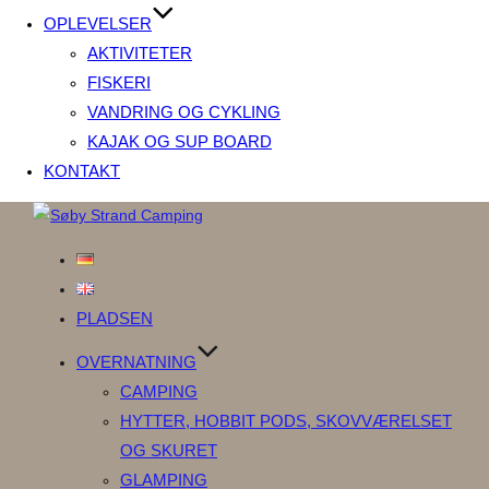
OPLEVELSER
AKTIVITETER
FISKERI
VANDRING OG CYKLING
KAJAK OG SUP BOARD
KONTAKT
Videre
til
indhold
PLADSEN
OVERNATNING
CAMPING
HYTTER, HOBBIT PODS, SKOVVÆRELSET
OG SKURET
GLAMPING